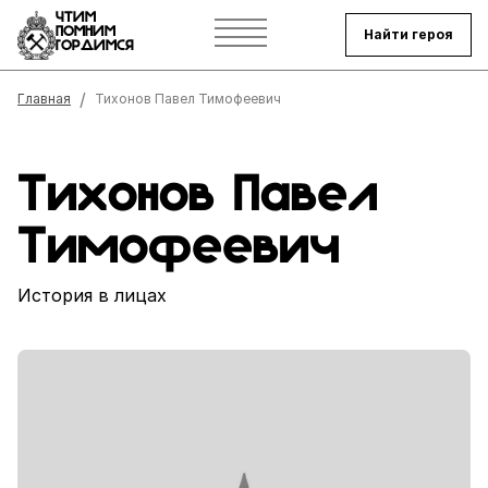
ЧТИМ
ПОМНИМ
Найти героя
ГОРДИМСЯ
Строка навигации
Главная
Тихонов Павел Тимофеевич
Тихонов Павел
Тимофеевич
История в лицах