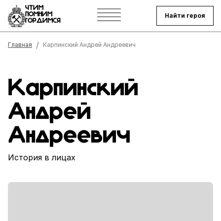
ЧТИМ
ПОМНИМ
Найти героя
ГОРДИМСЯ
Строка навигации
Главная
Карпинский Андрей Андреевич
Карпинский
Андрей
Андреевич
История в лицах