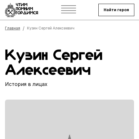
ЧТИМ
ПОМНИМ
Найти героя
ГОРДИМСЯ
Строка навигации
Главная
Кузин Сергей Алексеевич
Кузин Сергей
Алексеевич
История в лицах