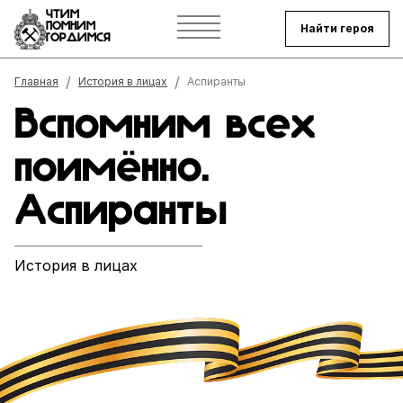
ЧТИМ
ПОМНИМ
Найти героя
ГОРДИМСЯ
Строка навигации
Главная
История в лицах
Аспиранты
Вспомним всех
поимённо.
Аспиранты
История в лицах