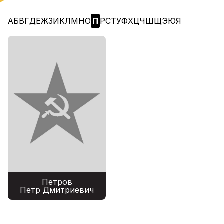
А
Б
В
Г
Д
Е
Ж
З
И
К
Л
М
Н
О
П
Р
С
Т
У
Ф
Х
Ц
Ч
Ш
Щ
Э
Ю
Я
Петров
Петр Дмитриевич