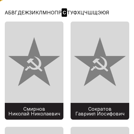
А
Б
В
Г
Д
Е
Ж
З
И
К
Л
М
Н
О
П
Р
С
Т
У
Ф
Х
Ц
Ч
Ш
Щ
Э
Ю
Я
Смирнов
Сократов
Николай Николаевич
Гавриил Иосифович