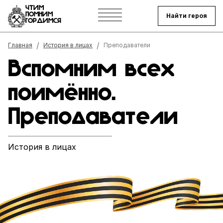
ЧТИМ
ПОМНИМ
Найти героя
ГОРДИМСЯ
Строка навигации
Главная
История в лицах
Преподаватели
Вспомним всех
поимённо.
Преподаватели
История в лицах