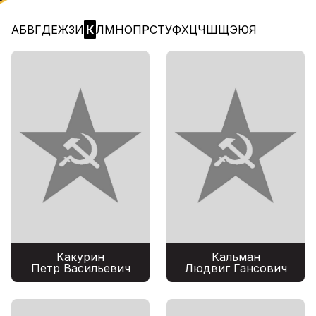
А
Б
В
Г
Д
Е
Ж
З
И
К
Л
М
Н
О
П
Р
С
Т
У
Ф
Х
Ц
Ч
Ш
Щ
Э
Ю
Я
Какурин
Кальман
Петр Васильевич
Людвиг Гансович