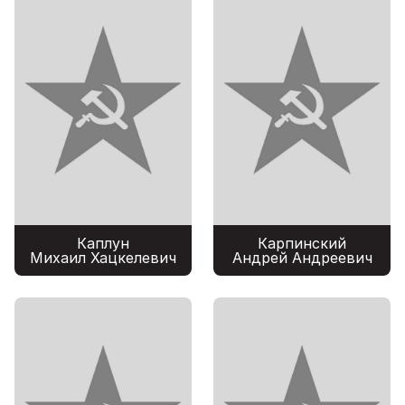
Каплун
Карпинский
Михаил Хацкелевич
Андрей Андреевич