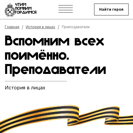
ЧТИМ
ПОМНИМ
Найти героя
ГОРДИМСЯ
Строка навигации
Главная
История в лицах
Преподаватели
Вспомним всех
поимённо.
Преподаватели
История в лицах