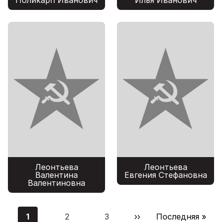
Леонтьева
Леонтьева
Валентина
Евгения Стефановна
Валентиновна
Нумерация
1
2
3
Следующая
››
Последняя
Последняя »
страниц