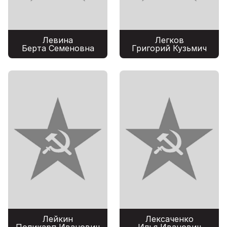
Левина
Легков
Берта Семеновна
Григорий Кузьмич
Лейкин
Лексаченко
Поликарп Иванович
Илья Иванович