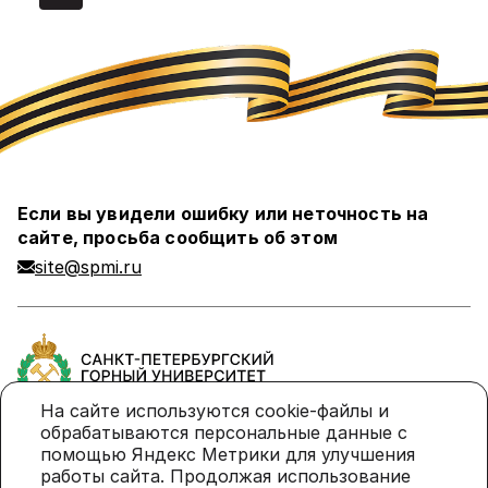
Текущая
Страница
Страница
страница
страница
страница
Если вы увидели ошибку или неточность на
сайте, просьба сообщить об этом
site@spmi.ru
На сайте используются cookie-файлы и
обрабатываются персональные данные с
помощью Яндекс Метрики для улучшения
Политика в отношении обработки персональных
работы сайта. Продолжая использование