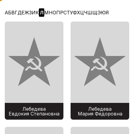
А
Б
В
Г
Д
Е
Ж
З
И
К
Л
М
Н
О
П
Р
С
Т
У
Ф
Х
Ц
Ч
Ш
Щ
Э
Ю
Я
Лебедева
Лебедева
Евдокия Степановна
Мария Федоровна