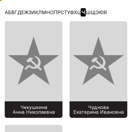
А
Б
В
Г
Д
Е
Ж
З
И
К
Л
М
Н
О
П
Р
С
Т
У
Ф
Х
Ц
Ч
Ш
Щ
Э
Ю
Я
Чекушкина
Чуднова
Анна Николаевна
Екатерина Ивановна