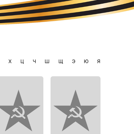
Х
Ц
Ч
Ш
Щ
Э
Ю
Я