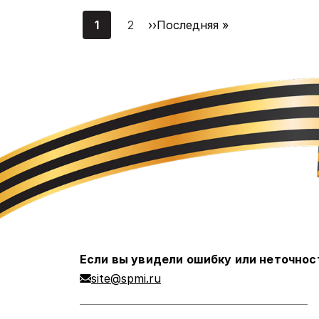
Нумерация
1
2
Следующая
››
Последняя
Последняя »
страниц
Текущая
Страница
страница
страница
страница
Если вы увидели ошибку или неточнос
site@spmi.ru