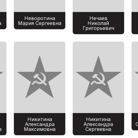
Неворотина
Нечаев
а
Мария Сергеевна
Николай
Григорьевич
Никитина
Никитина
Александра
Александра
а
Максимовна
Сергеевна