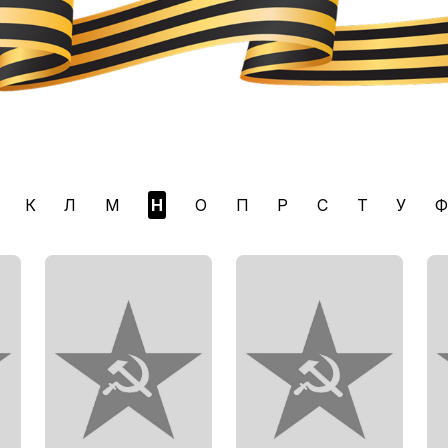
К
Л
М
Н
О
П
Р
С
Т
У
Ф