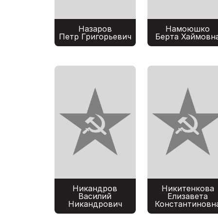
Назаров
Намоюшко
Петр Григорьевич
Берта Хаймовн
Никандров
Никитенкова
Василий
Елизавета
Никандрович
Константиновн