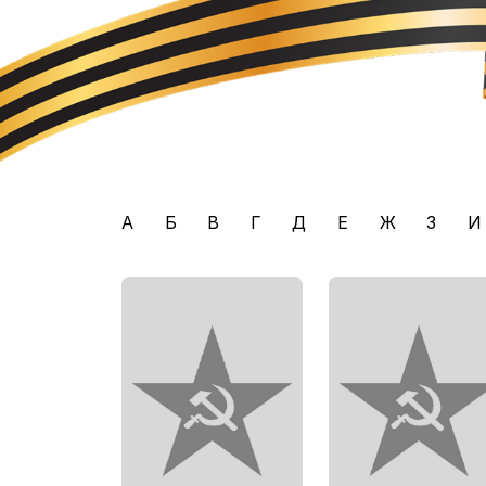
А
Б
В
Г
Д
Е
Ж
З
И