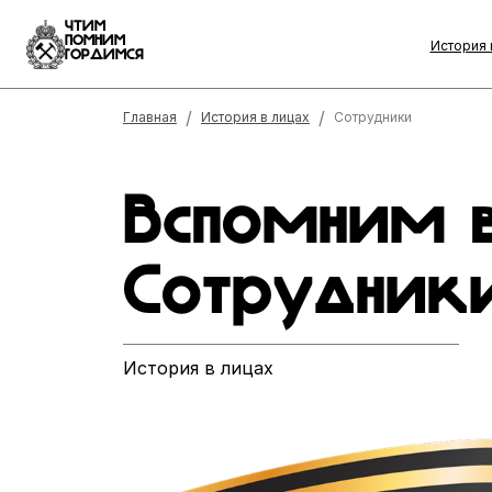
ЧТИМ
ПОМНИМ
Основ
История 
ГОРДИМСЯ
навига
Строка навигации
Главная
История в лицах
Сотрудники
Вспомним в
Сотрудник
История в лицах